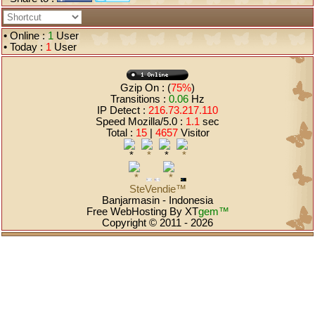
• Online :
1
User
• Today :
1
User
Gzip On : (
75%
)
Transitions :
0.06
Hz
IP Detect :
216.73.217.110
Speed Mozilla/5.0 :
1.1
sec
Total :
15
|
4657
Visitor
SteVendie™
Banjarmasin - Indonesia
Free WebHosting By
XT
gem™
Copyright © 2011 - 2026