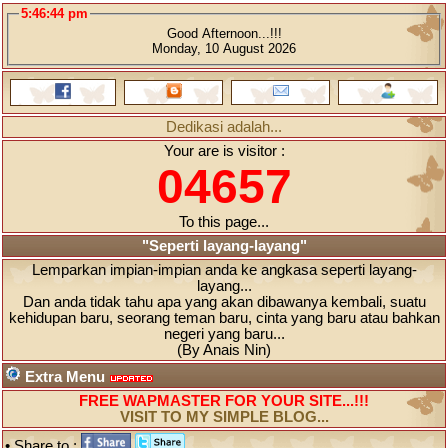
5:46:44 pm
Good Afternoon...!!!
Monday, 10 August 2026
Dedikasi adalah...
Your are is visitor :
04657
To this page...
"Seperti layang-layang"
Lemparkan impian-impian anda ke angkasa seperti layang-
layang...
Dan anda tidak tahu apa yang akan dibawanya kembali, suatu
kehidupan baru, seorang teman baru, cinta yang baru atau bahkan
negeri yang baru...
(By Anais Nin)
Extra Menu
FREE WAPMASTER FOR YOUR SITE...!!!
VISIT TO MY SIMPLE BLOG...
• Share to :