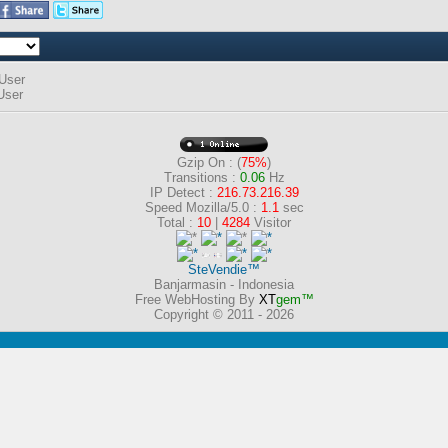
User
ser
Gzip On : (
75%
)
Transitions :
0.06
Hz
IP Detect :
216.73.216.39
Speed Mozilla/5.0 :
1.1
sec
Total :
10
|
4284
Visitor
SteVendie™
Banjarmasin - Indonesia
Free WebHosting By
XT
gem™
Copyright © 2011 - 2026