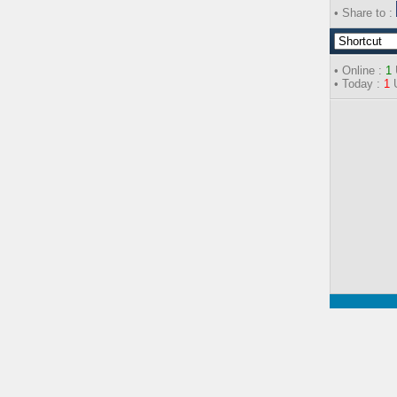
• Share to :
• Online :
1
• Today :
1
U