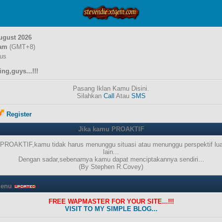
August 2026
 am
(GMT+8)
ius
g,guys...!!!
Pasang Iklan Kamu Disini.
Silahkan
Call
Atau
SMS
Register
Jika kamu PROAKTIF
PROAKTIF,kamu tidak harus menunggu situasi atau menunggu perspektif lua
lain...
Dengan sadar,sebenarnya kamu dapat menciptakannya sendiri...
(By Stephen R.Covey)
Menu
FREE WAPMASTER FOR YOUR SITE...!!!
VISIT TO MY SIMPLE BLOG...