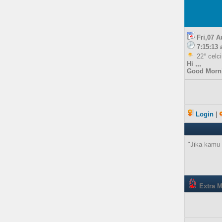
Fri,07 
7:15:13
22° celc
Hi ,,,
Good Mornin
Login
|
"Jika kamu 
Extra 