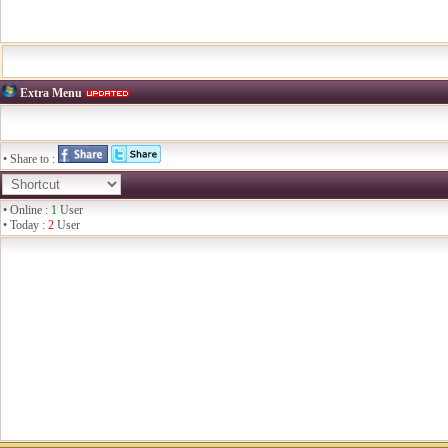
Extra Menu
• Share to :
• Online :
1
User
• Today :
2
User