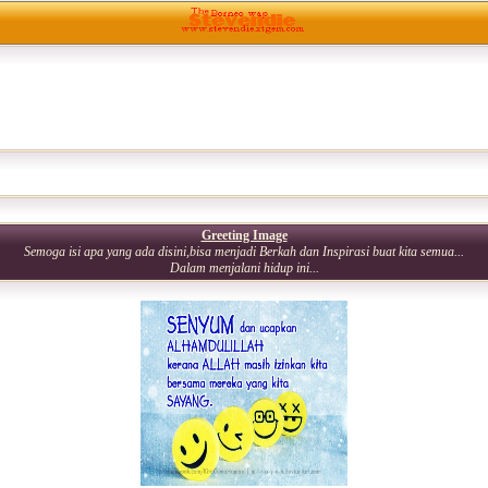
Greeting Image
Semoga isi apa yang ada disini,bisa menjadi Berkah dan Inspirasi buat kita semua...
Dalam menjalani hidup ini...