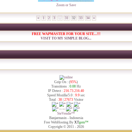
Zoom or Save
«
1
2
3
...
31
32
33
34
»
FREE WAPMASTER FOR YOUR SITE...!!!
VISIT TO MY SIMPLE BLOG...
Gzip On : (
95%
)
Transitions :
0.08
Hz
IP Detect :
216.73.216.40
Speed Mozilla/5.0 :
9.9
sec
Total :
38
|
27673
Visitor
SteVendie™
Banjarmasin - Indonesia
Free WebHosting By
XT
gem™
Copyright © 2011 - 2026