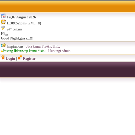
Fri,07 August 2026
11:09:52 pm
(GMT+8)
24° celcius
Hi ,,,
Good Night,guys...!!!
Inspirations :
Jika kamu ProAKTIF...
Pasang Iklan/wap kamu disini...
Hubungi admin
Login
|
Register